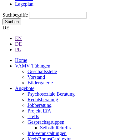
Lageplan
Suchbegriffe
Suchen
DE
EN
DE
PL
Home
VAMV Tübingen
Geschäftsstelle
Vorstand
Bildergalerie
Angebote
Psychosoziale Beratung
Rechtsberatung
Jobberatung
Projekt EfA
Treffs
Gesprächsgruppen
Selbsthilfetreffs
Infoveranstaltungen
KreisBonusCard extra