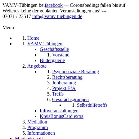
VAMV-Tübingen bei
facebook
--- Coronabedingt fallen bis auf
Weiteres keine der geplanten Veranstaltungen aus! ---
07071 / 23517
info@vamv-tuebingen.de
Menu
Home
VAMV Tübingen
Geschäftsstelle
Vorstand
Bildergalerie
Angebote
Psychosoziale Beratung
Rechtsberatung
Jobberatung
Projekt EfA
Treffs
Gesprächsgruppen
Selbsthilfetreffs
Infoveranstaltungen
KreisBonusCard extra
Mediation
Programm
Informationen
Mitgliedschaft