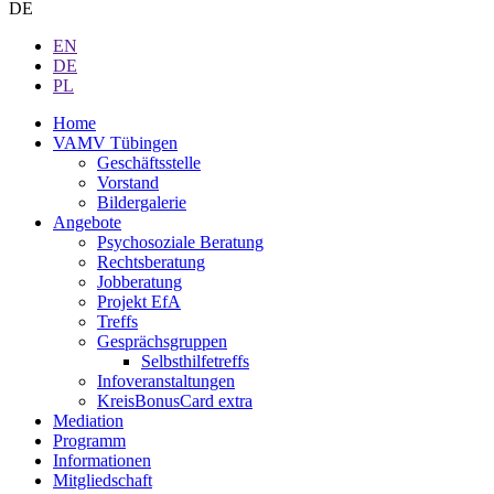
DE
EN
DE
PL
Home
VAMV Tübingen
Geschäftsstelle
Vorstand
Bildergalerie
Angebote
Psychosoziale Beratung
Rechtsberatung
Jobberatung
Projekt EfA
Treffs
Gesprächsgruppen
Selbsthilfetreffs
Infoveranstaltungen
KreisBonusCard extra
Mediation
Programm
Informationen
Mitgliedschaft