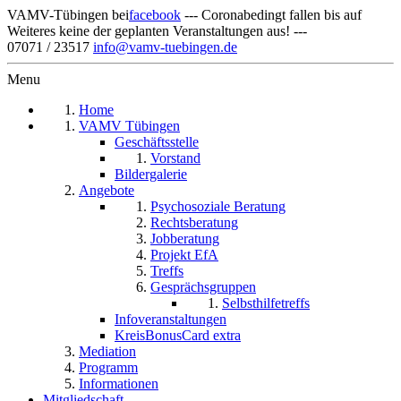
VAMV-Tübingen bei
facebook
--- Coronabedingt fallen bis auf
Weiteres keine der geplanten Veranstaltungen aus! ---
07071 / 23517
info@vamv-tuebingen.de
Menu
Home
VAMV Tübingen
Geschäftsstelle
Vorstand
Bildergalerie
Angebote
Psychosoziale Beratung
Rechtsberatung
Jobberatung
Projekt EfA
Treffs
Gesprächsgruppen
Selbsthilfetreffs
Infoveranstaltungen
KreisBonusCard extra
Mediation
Programm
Informationen
Mitgliedschaft