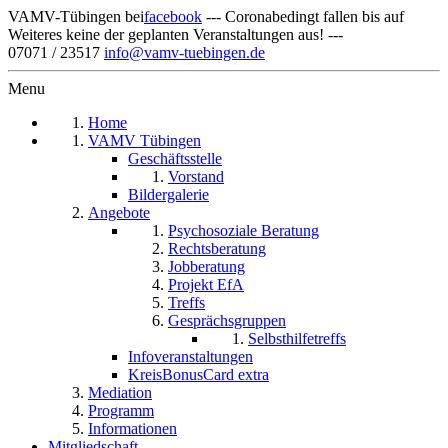
VAMV-Tübingen bei
facebook
--- Coronabedingt fallen bis auf
Weiteres keine der geplanten Veranstaltungen aus! ---
07071 / 23517
info@vamv-tuebingen.de
Menu
Home
VAMV Tübingen
Geschäftsstelle
Vorstand
Bildergalerie
Angebote
Psychosoziale Beratung
Rechtsberatung
Jobberatung
Projekt EfA
Treffs
Gesprächsgruppen
Selbsthilfetreffs
Infoveranstaltungen
KreisBonusCard extra
Mediation
Programm
Informationen
Mitgliedschaft