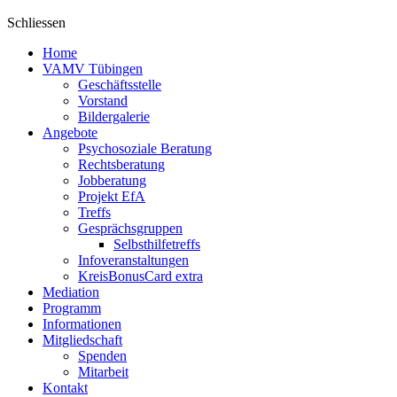
Schliessen
Home
VAMV Tübingen
Geschäftsstelle
Vorstand
Bildergalerie
Angebote
Psychosoziale Beratung
Rechtsberatung
Jobberatung
Projekt EfA
Treffs
Gesprächsgruppen
Selbsthilfetreffs
Infoveranstaltungen
KreisBonusCard extra
Mediation
Programm
Informationen
Mitgliedschaft
Spenden
Mitarbeit
Kontakt